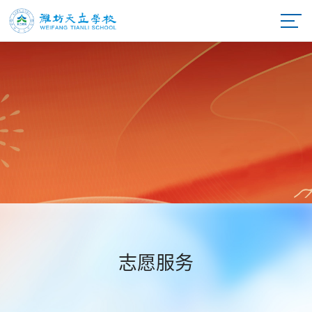
党建引领
全面贯彻党的教育
全面贯彻党的教育方针，落实立德树人根本任务，发展素质
教育，推进教育公平，培养德智体美劳全面发展的社会主义
建设者和接班人，努力办好人民满意的教育。
方针，落实立德树
人根本任务，发展
素质教育，推进教
育公平，培养德智
文件学习
党建活动
体美劳全面发展的
社会主义建设者和
团建活动
志愿服务
接班人，努力办好
志愿服务
人民满意的教育。