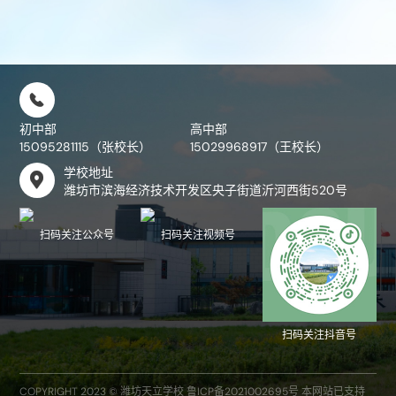

初中部
高中部
15095281115（张校长）
15029968917（王校长）
学校地址

潍坊市滨海经济技术开发区央子街道沂河西街520号
扫码关注公众号
扫码关注视频号
扫码关注抖音号
COPYRIGHT 2023 © 潍坊天立学校
鲁ICP备2021002695号
本网站已支持